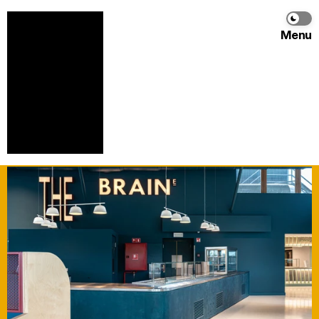
Menu
The Braine, le nouveau restaurant 
d’Aramark
The Braine, het nieuwe restaurant 
van Aramark
Source: 