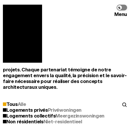
Menu
Nos réalisations
Onze realisaties﻿
FR
NL
Nous sommes fiers de collaborer avec certains des 
architectes les plus visionnaires, en contribuant à 
concrétiser leurs idées sur une large diversité de 
projets. Chaque partenariat témoigne de notre 
engagement envers la qualité, la précision et le savoir-
faire nécessaire pour réaliser des concepts 
architecturaux uniques.﻿
Tous
Alle
Logements privés
Privéwoningen
Logements collectifs
Meergezinswoningen
Non résidentiels
Niet-residentieel