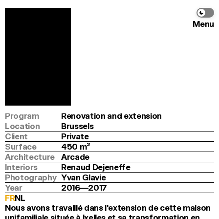
Menu
Merjay
Arcade
&
Renaud Dejeneffe
Info
Program
Renovation and extension
Location
Brussels
Client
Private
Surface
450
 m
2
Architecture
Arcade
Interiors
Renaud Dejeneffe
Photography
Yvan Glavie
Year
2016—2017
FR
NL
Nous avons travaillé dans l'extension de cette maison 
unifamiliale située à Ixelles et sa transformation en 