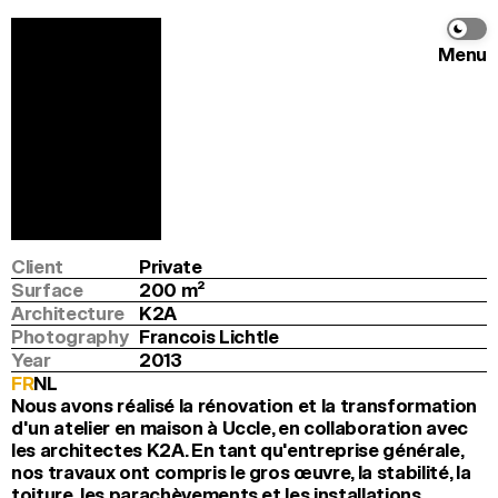
Menu
Alsemberg
K2A
Info
Program
Renovation
Location
Brussels
Client
Private
Surface
200
 m
2
Architecture
K2A
Photography
Francois Lichtle
Year
2013
FR
NL
Nous avons réalisé la rénovation et la transformation 
d'un atelier en maison à Uccle, en collaboration avec 
les architectes K2A. En tant qu'entreprise générale, 
nos travaux ont compris le gros œuvre, la stabilité, la 
toiture, les parachèvements et les installations 