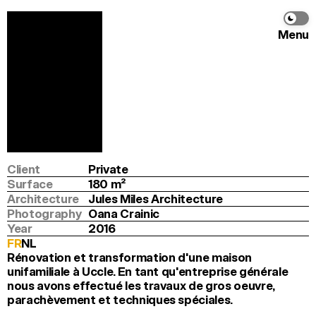
Menu
Rene Gobert
Jules Miles Architecture
Info
Program
Renovation and extension
Location
Brussels
Client
Private
Surface
180
 m
2
Architecture
Jules Miles Architecture
Photography
Oana Crainic
Year
2016
FR
NL
Rénovation et transformation d'une maison 
unifamiliale à Uccle. En tant qu'entreprise générale 
nous avons effectué les travaux de gros oeuvre, 
parachèvement et techniques spéciales.﻿