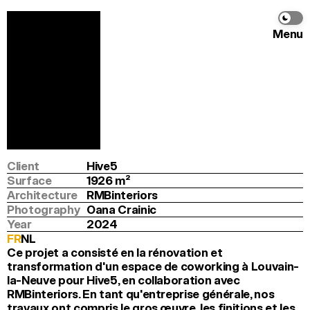
Menu
Hive5
RMBinteriors
Info
Program
Renovation and transformation
Location
Louvain-La-Neuve
Client
Hive5
Surface
1926
 m
2
Architecture
RMBinteriors
Photography
Oana Crainic
Year
2024
FR
NL
Ce projet a consisté en la rénovation et 
transformation d'un espace de coworking à Louvain-
la-Neuve pour Hive5, en collaboration avec 
RMBinteriors. En tant qu'entreprise générale, nos 
travaux ont compris le gros œuvre, les finitions et les 