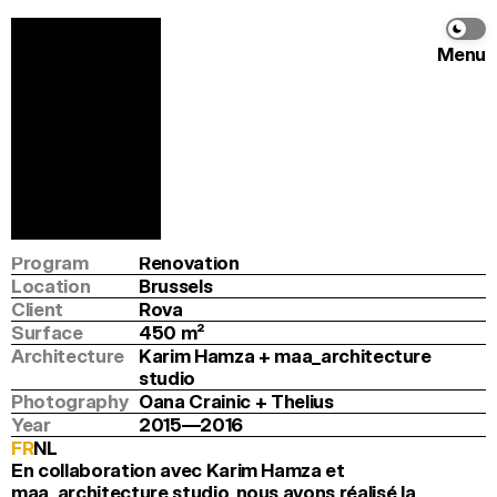
Menu
Thelius
Karim Hamza + 
maa_architecture studio
Info
Program
Renovation
Location
Brussels
Client
Rova
Surface
450
 m
2
Architecture
Karim Hamza + maa_architecture 
studio
Photography
Oana Crainic + Thelius
Year
2015—2016
FR
NL
En collaboration avec Karim Hamza et 
maa_architecture studio, nous avons réalisé la 