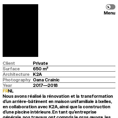
Menu
Tenbosch
K2A
Info
Program
Renovation and transformation
Location
Brussels
Client
Private
Surface
650
 m
2
Architecture
K2A
Photography
Oana Crainic
Year
2017—2018
FR
NL
Nous avons réalisé la rénovation et la transformation 
d’un arrière-bâtiment en maison unifamiliale à Ixelles, 
en collaboration avec K2A, ainsi que la construction 
d’une piscine intérieure. En tant qu’entreprise 
générale, nos travaux ont compris le gros œuvre, les 