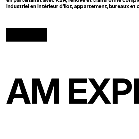
en partenariat avec K2A, rénové et transformé compl
industriel en intérieur d'îlot, appartement, bureaux et
AM EXP