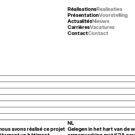
Réalisations
Realisaties
Présentation
Voorstelling
Actualités
Nieuws
Carrières
Vacatures
Contact
Contact
NL
nous avons réalisé ce projet 
Gelegen in het hart van de wij