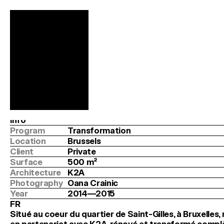
254 Forest
K2A
Info
Program
Transformation
Location
Brussels
Client
Private
Surface
500
 m
2
Architecture
K2A
Photography
Oana Crainic
Year
2014—2015
FR
Situé au coeur du quartier de Saint-Gilles, à Bruxelles, 