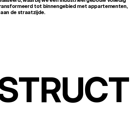
iseerd, waarbij we een industrieel gebouw volledig 
ransformeerd tot binnengebied met appartementen, 
an de straatzijde.﻿
NSTRUCT