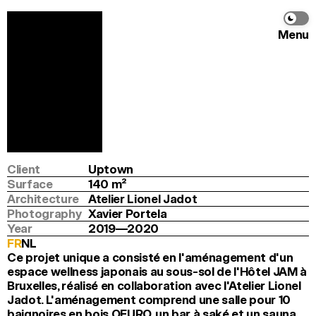
Menu
Atsukan
Atelier Lionel Jadot
Info
Program
Renovation and transformation
Location
Brussels
Client
Uptown
Surface
140
 m
2
Architecture
Atelier Lionel Jadot
Photography
Xavier Portela
Year
2019—2020
FR
NL
Ce projet unique a consisté en l'aménagement d'un 
espace wellness japonais au sous-sol de l'Hôtel JAM à 
Bruxelles, réalisé en collaboration avec l'Atelier Lionel 
Jadot. L'aménagement comprend une salle pour 10 
baignoires en bois OFURO, un bar à saké et un sauna.
